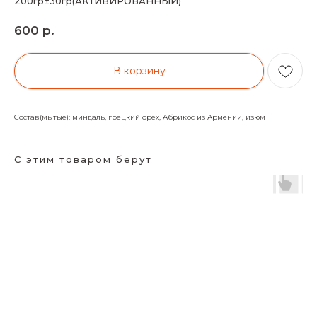
200гр±30гр(АКТИВИРОВАННЫЙ)
р.
600
В корзину
Состав(мытые): миндаль, грецкий орех, Абрикос из Армении, изюм
С этим товаром берут