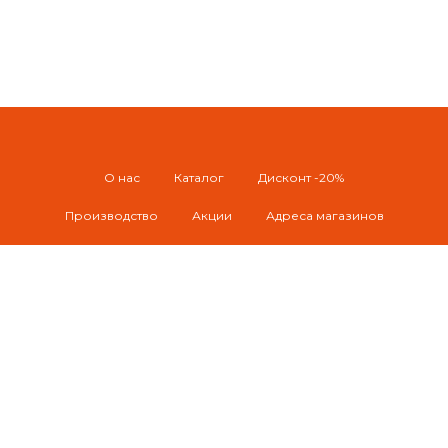
О нас
Каталог
Дисконт -20%
Производство
Акции
Адреса магазинов
Доставка по Уфе
Отправка РБ и РФ
Контакты
© 2026 Naturelement / pastyilushkaufa@mail.ru
г. Уфа