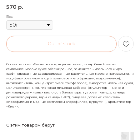
р.
570
Вес
Out of stock
Состав: молоко обезжиренное, вода питьевая, сахар белый, масло
сливочное, молоко сухое обезжиренное, заменитель молочного жира
(рафинированные дезодорированные растительные масла в натуральном и
модифицированном виде (пальмовое и его фракции, подсолнечное),
антиокислитель, концентрат смеси токоферолов), сыворотка молочная сухая,
мальтодекстрин, комплексная пищевая добавка (эмульгатор — моно-и
диглицериды жирных кислот, стабилизаторы: гуаровая камедь, камедь
рожкового дерева, тары камедь, Е407), пищевая добавка: краситель
(хлорофиллин и медные комплексы хлорофиллов, куркумин), ароматизатор
«Киви».
С этим товаром берут