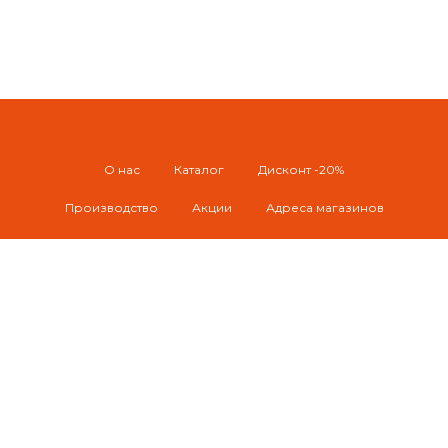
О нас
Каталог
Дисконт -20%
Производство
Акции
Адреса магазинов
Доставка по Уфе
Отправка РБ и РФ
Контакты
© 2026 Naturelement / pastyilushkaufa@mail.ru
г. Уфа
Политика конфиденциальности и Согласие на обработку