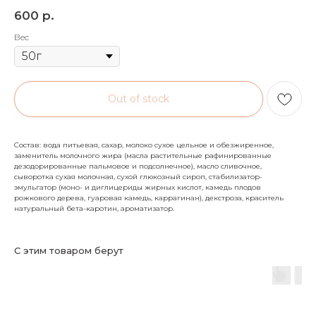
р.
600
Вес
Out of stock
Состав: вода питьевая, сахар, молоко сухое цельное и обезжиренное,
заменитель молочного жира (масла растительные рафинированные
дезодорированные пальмовое и подсолнечное), масло сливочное,
сыворотка сухая молочная, сухой глюкозный сироп, стабилизатор-
эмульгатор (моно- и диглицериды жирных кислот, камедь плодов
рожкового дерева, гуаровая камедь, каррагинан), декстроза, краситель
натуральный бета-каротин, ароматизатор.
С этим товаром берут