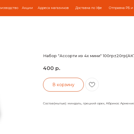
оизводство
Акции
Адреса магазинов
Доставка по Уфе
Отправка РБ и
Набор "Ассорти из 4х мини" 100гр±20гр
р.
400
В корзину
Состав(мытые): миндаль, грецкий орех, Абрикос Армени