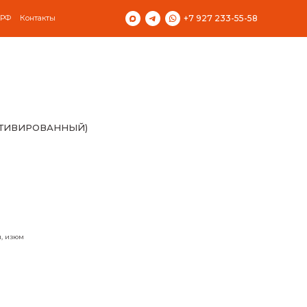
 РФ
Контакты
+7 927 233-55-58
(АКТИВИРОВАННЫЙ)
я, изюм