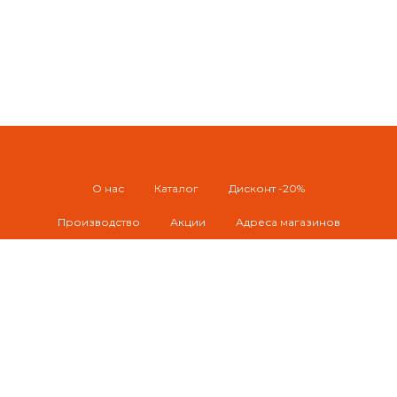
О нас
Каталог
Дисконт -20%
Производство
Акции
Адреса магазинов
Доставка по Уфе
Отправка РБ и РФ
Контакты
© 2026 Naturelement / pastyilushkaufa@mail.ru