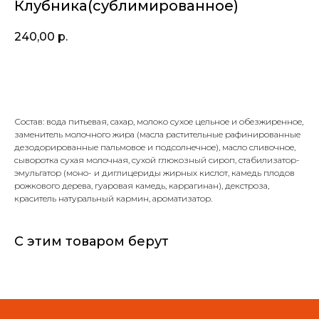
Клубника(сублимированное)
240,00
р.
В корзину
Состав: вода питьевая, сахар, молоко сухое цельное и обезжиренное,
заменитель молочного жира (масла растительные рафинированные
дезодорированные пальмовое и подсолнечное), масло сливочное,
сыворотка сухая молочная, сухой глюкозный сироп, стабилизатор-
эмульгатор (моно- и диглицериды жирных кислот, камедь плодов
рожкового дерева, гуаровая камедь, каррагинан), декстроза,
краситель натуральный кармин, ароматизатор.
С этим товаром берут