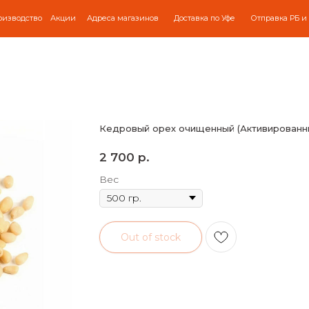
оизводство
Акции
Адреса магазинов
Доставка по Уфе
Отправка РБ и
Кедровый орех очищенный (Активированн
р.
2 700
Вес
Out of stock