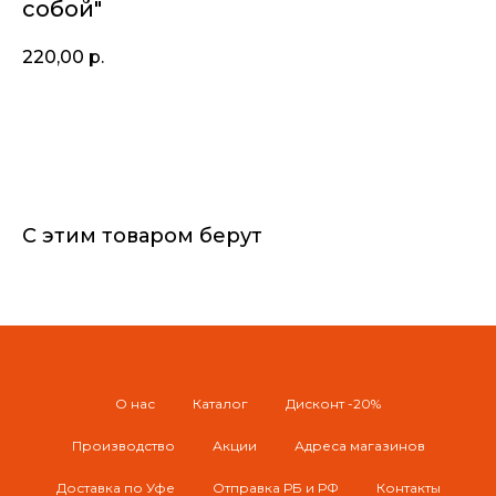
собой"
220,00
р.
В корзину
С этим товаром берут
О нас
Каталог
Дисконт -20%
Производство
Акции
Адреса магазинов
Доставка по Уфе
Отправка РБ и РФ
Контакты