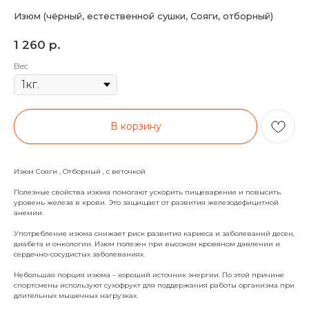
Изюм (чёрный, естественной сушки, Сояги, отборный)
р.
1 260
Вес
В корзину
Изюм Сояги , Отборный , с веточкой
Полезные свойства изюма помогают ускорить пищеварение и повысить
уровень железа в крови. Это защищает от развития железодефицитной
анемии.
Употребление изюма снижает риск развития кариеса и заболеваний десен,
диабета и онкологии. Изюм полезен при высоком кровяном давлении и
сердечно-сосудистых заболеваниях.
Небольшая порция изюма – хороший источник энергии. По этой причине
спортсмены используют сухофрукт для поддержания работы организма при
длительных мышечных нагрузках.