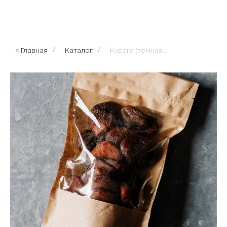
< Главная
/
Каталог
/
Курага (темная...